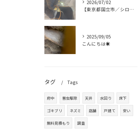
2026/07/02
【東京都国立市／シロアリ消毒作業】
2025/09/05
こんにちは☀
タグ
Tags
府中
害虫駆除
天井
水回り
床下
ゴキブリ
ネズミ
店舗
戸建て
安い
無料見積もり
調査