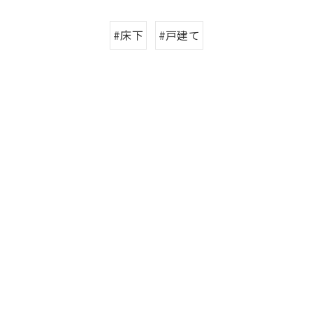
#床下
#戸建て