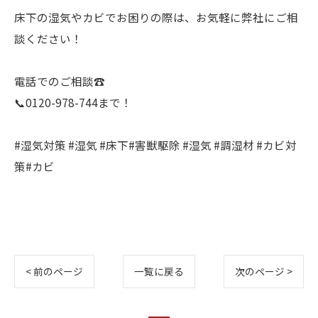
床下の湿気やカビでお困りの際は、お気軽に弊社にご相
談ください！
電話でのご相談☎️
📞0120-978-744まで！
#湿気対策 #湿気 #床下#害獣駆除 #湿気 #調湿材 #カビ対
策#カビ
< 前のページ
一覧に戻る
次のページ >